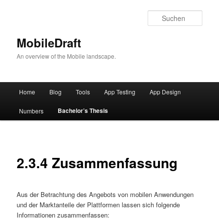
Such
MobileDraft
An overview of the Mobile landscape.
Hauptmenü
Home
Blog
Tools
App Testing
App Design
Zum
Bachelor’s Thesis
Numbers
Inhalt
wechseln
2.3.4 Zusammenfassung
Aus der Betrachtung des Angebots von mobilen Anwendungen
und der Marktanteile der Plattformen lassen sich folgende
Informationen zusammenfassen: