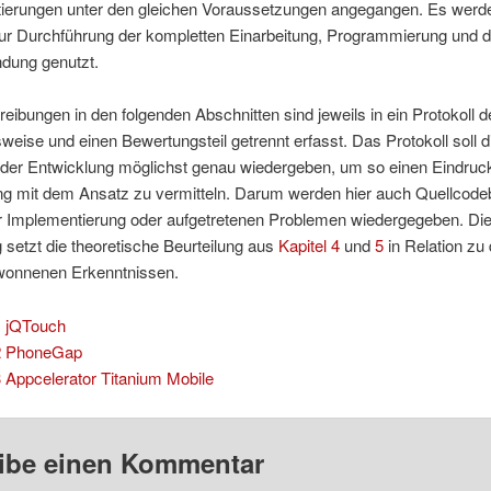
ierungen unter den gleichen Voraussetzungen angegangen. Es werd
ur Durchführung der kompletten Einarbeitung, Programmierung und 
dung genutzt.
eibungen in den folgenden Abschnitten sind jeweils in ein Protokoll d
eise und einen Bewertungsteil getrennt erfasst. Das Protokoll soll d
 der Entwicklung möglichst genau wiedergeben, um so einen Eindruc
ng mit dem Ansatz zu vermitteln. Darum werden hier auch Quellcodeb
ur Implementierung oder aufgetretenen Problemen wiedergegeben. Di
setzt die theoretische Beurteilung aus
Kapitel 4
und
5
in Relation zu 
wonnenen Erkenntnissen.
1 jQTouch
2 PhoneGap
3 Appcelerator Titanium Mobile
ibe einen Kommentar