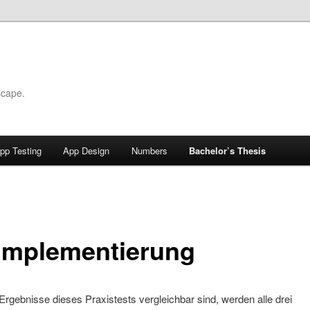
scape.
pp Testing
App Design
Numbers
Bachelor’s Thesis
 Implementierung
Ergebnisse dieses Praxistests vergleichbar sind, werden alle drei