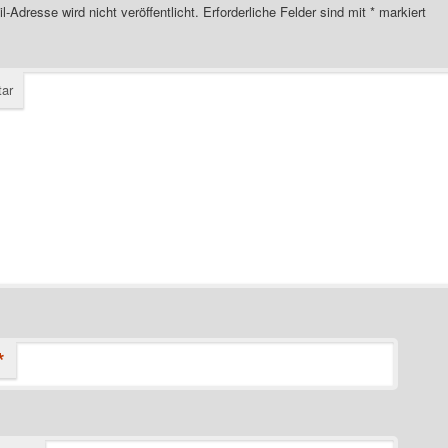
l-Adresse wird nicht veröffentlicht.
Erforderliche Felder sind mit
*
markiert
ar
*