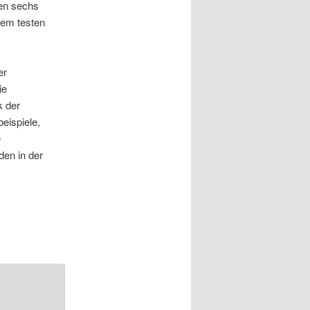
en sechs
dem testen
er
ie
k der
eispiele,
e
den in der