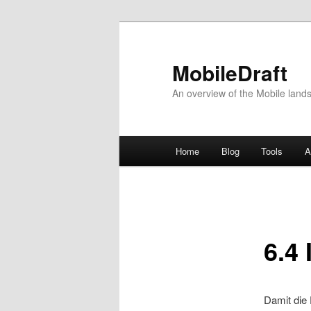
MobileDraft
An overview of the Mobile land
Hauptmenü
Home
Blog
Tools
A
Zum
Inhalt
wechseln
6.4
Damit die 