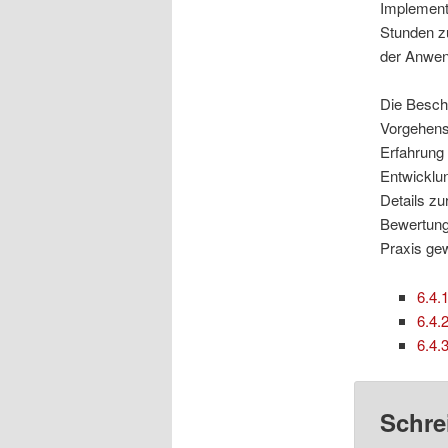
Implement
Stunden z
der Anwen
Die Beschr
Vorgehensw
Erfahrung
Entwicklu
Details z
Bewertung 
Praxis ge
6.4.
6.4.
6.4.
Schre