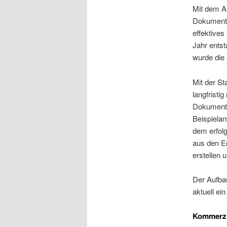
Mit dem An
Dokumentat
effektives
Jahr entst
wurde die 
Mit der St
langfristi
Dokumentat
Beispielan
dem erfol
aus den Er
erstellen 
Der Aufbau
aktuell ei
Kommerzi