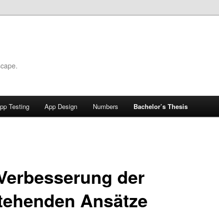
scape.
pp Testing
App Design
Numbers
Bachelor’s Thesis
 Verbesserung der
tehenden Ansätze