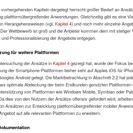
 vorhergehenden Kapiteln dargelegt herrscht großer Bedarf an Ansätz
g plattformübergreifender Anwendungen. Gleichzeitig gibt es eine Vie
en Herangehensweisen (vgl.
Kapitel 4
) und noch mehr einzelne Angeb
. Der Wettbewerb ist groß und die Anbieter kommen dem mit stetiger 
 und Professionalisierung der Angebote entgegen.
zung für weitere Plattformen
ntersuchung der Ansätze in
Kapitel 4
gezeigt hat, wurde der Fokus be
ung der Smartphone-Plattformen bisher sehr auf Apples iOS für iPh
oogles Android gelegt. Die Marktbetrachtung in Abschnitt 2.2 hat je
dass optimale Abdeckung der beim Endkunden genutzten Plattformen 
Unter­stützung von Plattformen wie Windows Mobile, Symbian oder 
 Da dies von den Nutzern der Ansätze offensiv gefordert wird, arbeiten
von Ansätzen zur Entwicklung plattformübergreifender mobiler Anwe
 Angebot auf alle relevanten Plattformen zu erweitern.
Dokumentation