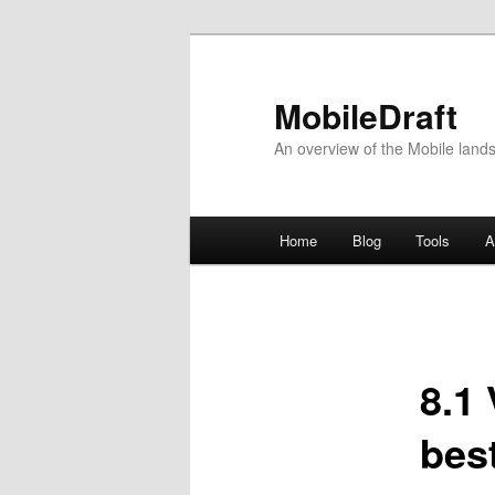
MobileDraft
An overview of the Mobile land
Hauptmenü
Home
Blog
Tools
A
Zum
Inhalt
wechseln
8.1
bes