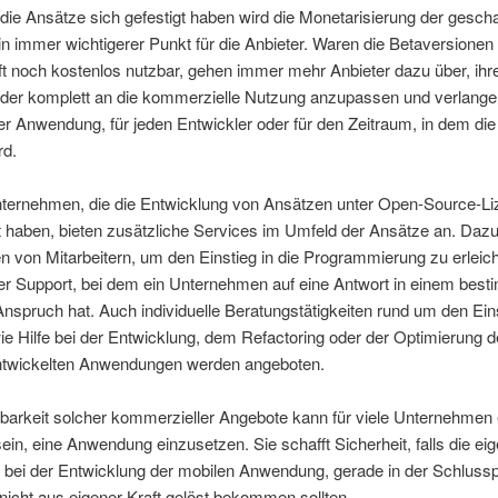
ie Ansätze sich gefestigt haben wird die Monetarisierung der gesch
n immer wichtigerer Punkt für die Anbieter. Waren die Betaversionen
t noch kostenlos nutzbar, gehen immer mehr Anbieter dazu über, ihr
 oder komplett an die kommerzielle Nutzung anzupassen und verlange
er Anwendung, für jeden Entwickler oder für den Zeitraum, in dem di
rd.
ternehmen, die die Entwicklung von Ansätzen unter Open-Source-Li
t haben, bieten zusätzliche Services im Umfeld der Ansätze an. Daz
 von Mitarbeitern, um den Einstieg in die Programmierung zu erleich
er Support, bei dem ein Unternehmen auf eine Antwort in einem bes
nspruch hat. Auch individuelle Beratungstätigkeiten rund um den Ein
e Hilfe bei der Entwicklung, dem Refactoring oder der Optimierung d
twickelten Anwendungen werden angeboten.
barkeit solcher kommerzieller Angebote kann für viele Unternehmen 
ein, eine Anwendung einzusetzen. Sie schafft Sicherheit, falls die ei
r bei der Entwicklung der mobilen Anwendung, gerade in der Schluss
icht aus eigener Kraft gelöst bekommen sollten.