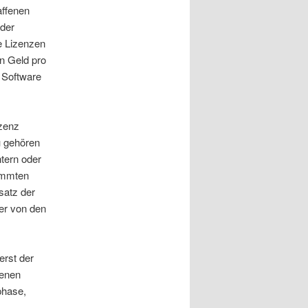
affenen
 der
e Lizenzen
n Geld pro
e Software
zenz
u gehören
tern oder
timmten
satz der
er von den
erst der
genen
phase,