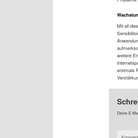
Wachstum 
Mit all di
Sensibili
Anwendung 
aufmerksam
weitere En
Internetsp
erstmals F
Verstärkun
Schre
Deine E-Mai
Komment