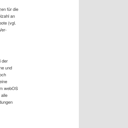
en für die
lzahl an
ote (vgl.
Ver­
i der
one und
doch
eine
Palm webOS
 alle
ndungen