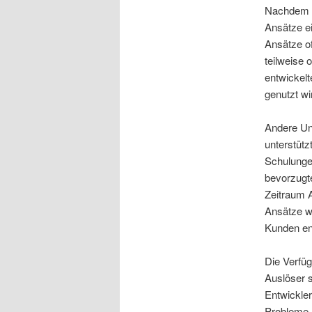
Nachdem d
Ansätze ei
Ansätze of
teilweise
entwickelt
genutzt wi
Andere Un
unterstütz
Schulungen
bevorzugt
Zeitraum A
Ansätze wi
Kunden en
Die Verfüg
Auslöser s
Entwickle
Probleme n