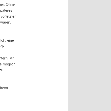
ger. Ohne
späteres
 vorletzten
 waren,
ich, eine
PI-
tern. Mit
s möglich,
zu
ätzen