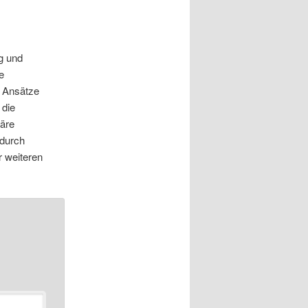
ng und
e
e Ansätze
 die
märe
adurch
r weiteren