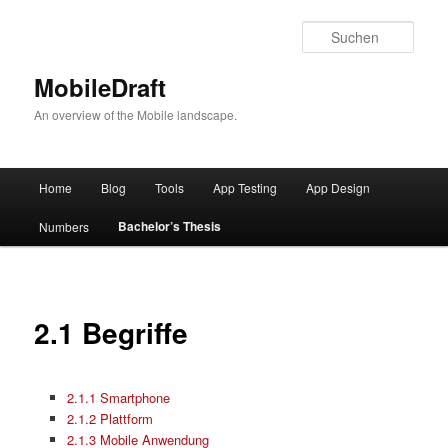
Such
MobileDraft
An overview of the Mobile landscape.
Hauptmenü
Home
Blog
Tools
App Testing
App Design
Zum
Bachelor’s Thesis
Numbers
Inhalt
wechseln
2.1 Begriffe
2.1.1 Smartphone
2.1.2 Plattform
2.1.3 Mobile Anwendung