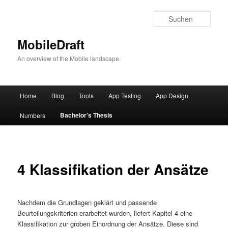
Such
MobileDraft
An overview of the Mobile landscape.
Hauptmenü
Home
Blog
Tools
App Testing
App Design
Zum
Bachelor’s Thesis
Numbers
Inhalt
wechseln
4 Klassifikation der Ansätze
Nachdem die Grundlagen geklärt und passende
Beurteilungskriterien erarbeitet wurden, liefert Kapitel 4 eine
Klassifikation zur groben Einordnung der Ansätze. Diese sind