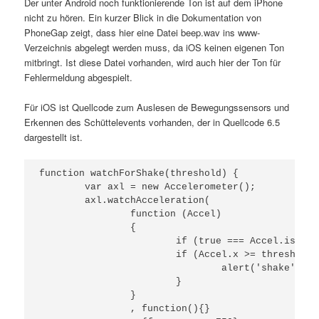
Der unter Android noch funktionierende Ton ist auf dem iPhone
nicht zu hören. Ein kurzer Blick in die Dokumentation von
PhoneGap zeigt, dass hier eine Datei beep.wav ins www-
Verzeichnis abgelegt werden muss, da iOS keinen eigenen Ton
mitbringt. Ist diese Datei vorhanden, wird auch hier der Ton für
Fehlermeldung abgespielt.
Für iOS ist Quellcode zum Auslesen de Bewegungssensors und
Erkennen des Schüttelevents vorhanden, der in Quellcode 6.5
dargestellt ist.
function watchForShake(threshold) {

	var axl = new Accelerometer();

	axl.watchAcceleration(

		function (Accel)

		{

			if (true === Accel.is_updating) { return; }

			if (Accel.x >= threshold || Accel.x <= (0 - threshold)) {

				alert('shake');

			}

		}

		, function(){}
