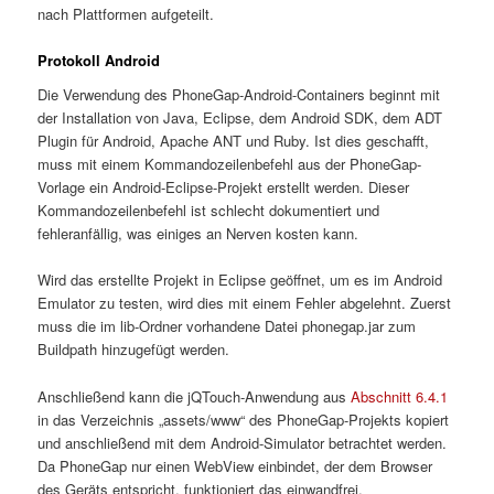
nach Plattformen aufgeteilt.
Protokoll Android
Die Verwendung des PhoneGap-Android-Containers beginnt mit
der Installation von Java, Eclipse, dem Android SDK, dem ADT
Plugin für Android, Apache ANT und Ruby. Ist dies geschafft,
muss mit einem Kommandozeilenbefehl aus der PhoneGap-
Vorlage ein Android-Eclipse-Projekt erstellt werden. Dieser
Kommandozeilenbefehl ist schlecht dokumentiert und
fehleranfällig, was einiges an Nerven kosten kann.
Wird das erstellte Projekt in Eclipse geöffnet, um es im Android
Emulator zu testen, wird dies mit einem Fehler abgelehnt. Zuerst
muss die im lib-Ordner vorhandene Datei phonegap.jar zum
Buildpath hinzugefügt werden.
Anschließend kann die jQTouch-Anwendung aus
Abschnitt 6.4.1
in das Verzeichnis „assets/www“ des PhoneGap-Projekts kopiert
und anschließend mit dem Android-Simulator betrachtet werden.
Da PhoneGap nur einen WebView einbindet, der dem Browser
des Geräts entspricht, funktioniert das einwandfrei.