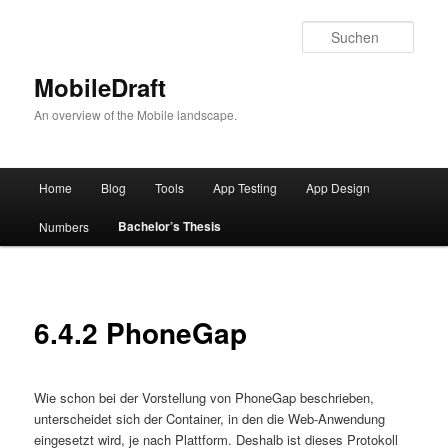
Such
MobileDraft
An overview of the Mobile landscape.
Hauptmenü
Home
Blog
Tools
App Testing
App Design
Zum
Bachelor’s Thesis
Numbers
Inhalt
wechseln
6.4.2 PhoneGap
Wie schon bei der Vorstellung von PhoneGap beschrieben,
unterscheidet sich der Container, in den die Web-Anwendung
eingesetzt wird, je nach Plattform. Deshalb ist dieses Protokoll