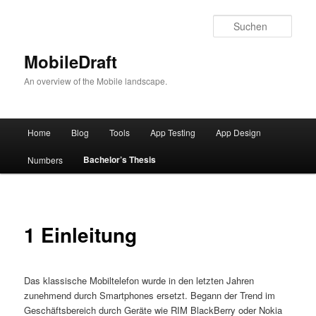
Such
MobileDraft
An overview of the Mobile landscape.
Hauptmenü
Home
Blog
Tools
App Testing
App Design
Zum
Bachelor’s Thesis
Numbers
Inhalt
wechseln
1 Einleitung
Das klassische Mobiltelefon wurde in den letzten Jahren
zunehmend durch Smartphones ersetzt. Begann der Trend im
Geschäftsbereich durch Geräte wie RIM BlackBerry oder Nokia