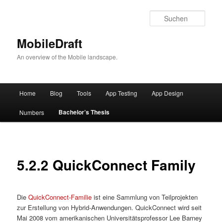
Such
MobileDraft
An overview of the Mobile landscape.
Hauptmenü
Home
Blog
Tools
App Testing
App Design
Zum
Bachelor’s Thesis
Numbers
Inhalt
wechseln
5.2.2 QuickConnect Family
Die
QuickConnect-Familie
ist eine Sammlung von Teilprojekten
zur Erstellung von Hybrid-Anwendungen. QuickConnect wird seit
Mai 2008 vom amerikanischen Universitätsprofessor Lee Barney